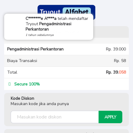
C*******e A****a
telah mendaftar
Tryout
Pengadministrasi
Perkantoran
Detail Pesanan
1 tahun sebelumnya
Pengadministrasi Perkantoran
Rp. 39.000
Biaya Transaksi
Rp. 58
Total
Rp. 39.
058
Secure 100%
Kode Diskon
Masukan kode jika anda punya
APPLY