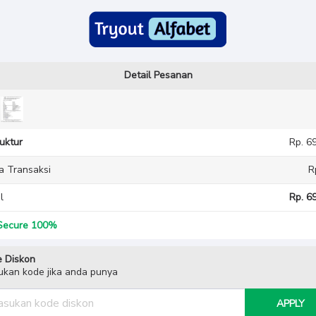
Detail Pesanan
ruktur
Rp. 6
a Transaksi
R
l
Rp. 69
ecure 100%
 Diskon
kan kode jika anda punya
APPLY