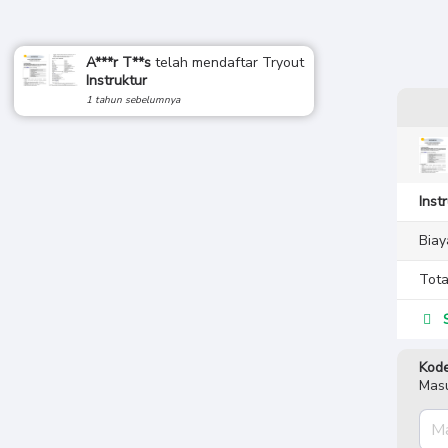
A***r T**s
telah mendaftar Tryout
Instruktur
1 tahun sebelumnya
Inst
Biay
Tota
S
Kode
Masu