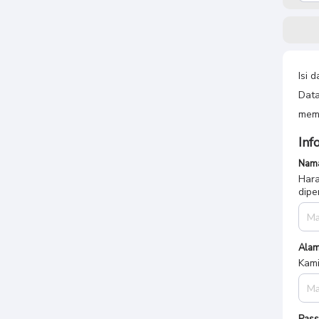
Isi 
Data
memb
Inf
Nama
Hara
dipe
Alam
Kami