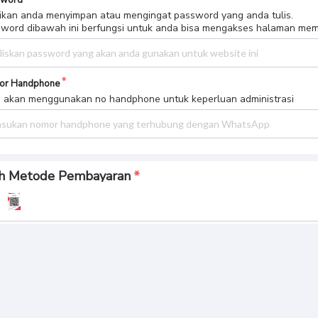
sword
ikan anda menyimpan atau mengingat password yang anda tulis.
word dibawah ini berfungsi untuk anda bisa mengakses halaman me
or Handphone
 akan menggunakan no handphone untuk keperluan administrasi
ih Metode Pembayaran
gkasan Pembayaran
l Bayar
BUAT PESANAN
 69.
058