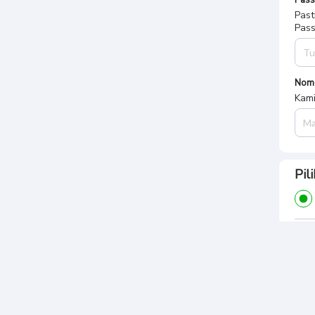
Pas
Past
Pass
Nom
Kami
Pil
Rin
Tota
Rp.