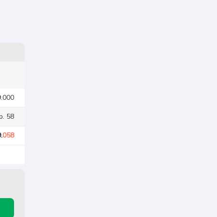
9.000
p. 58
.
058