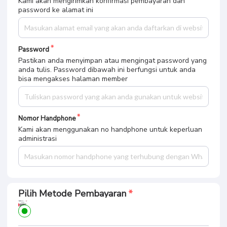
Kami akan mengirimkan konfirmasi pembayaran dan
password ke alamat ini
Password
Pastikan anda menyimpan atau mengingat password yang
anda tulis. Password dibawah ini berfungsi untuk anda
bisa mengakses halaman member
Nomor Handphone
Kami akan menggunakan no handphone untuk keperluan
administrasi
Pilih Metode Pembayaran