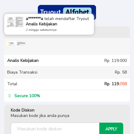
a*******a
telah mendaftar Tryout
Analis Kebijakan
1 minggu sebelumnya
Detail Pesanan
Analis Kebijakan
Rp. 119.000
Biaya Transaksi
Rp. 58
Total
Rp. 119.
058
Secure 100%
Kode Diskon
Masukan kode jika anda punya
APPLY