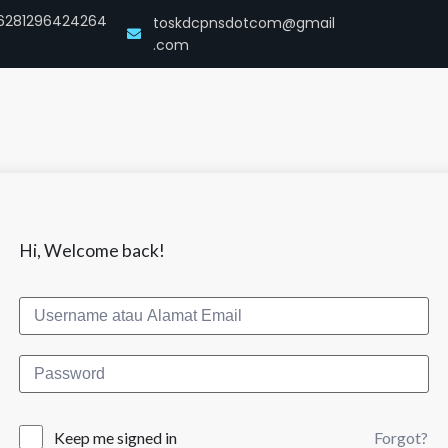
6281296424264
toskdcpnsdotcom@gmail
.com
Hi, Welcome back!
Forgot?
Keep me signed in