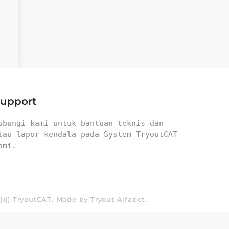
upport
ubungi kami untuk bantuan teknis dan 
tau lapor kendala pada System TryoutCAT 
ami.
);})() TryoutCAT. Made by
Tryout Alfabet
.