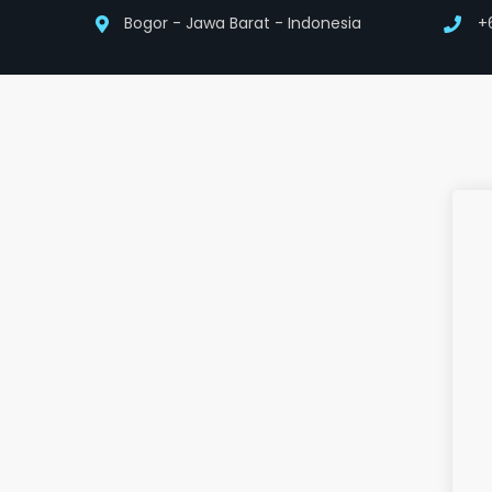
Bogor - Jawa Barat - Indonesia
+