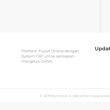
Updat
Platform Tryout Online dengan
System CAT untuk persiapan
mengikuti CASN
©
2019
(function () {document.querySele