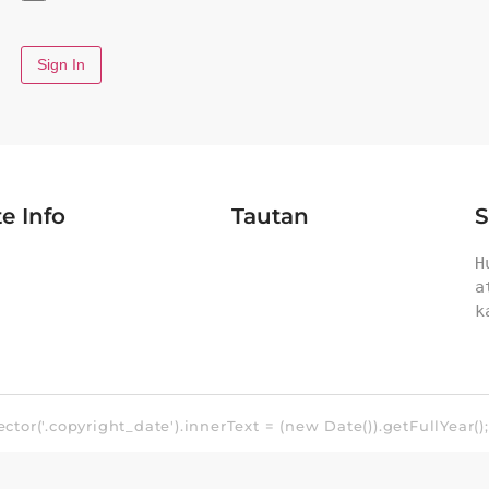
Sign In
e Info
Tautan
S
H
a
k
ctor('.copyright_date').innerText = (new Date()).getFullYear(