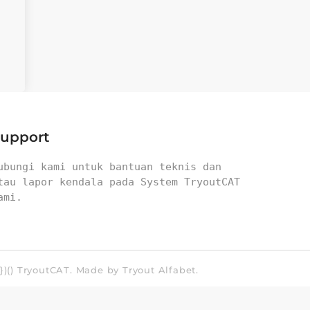
upport
ubungi kami untuk bantuan teknis dan 
tau lapor kendala pada System TryoutCAT 
ami.
);})() TryoutCAT. Made by
Tryout Alfabet
.