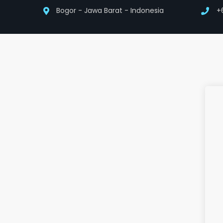
Bogor - Jawa Barat - Indonesia
+