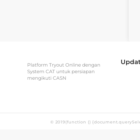
Updat
Platform Tryout Online dengan
System CAT untuk persiapan
mengikuti CASN
©
2019
(function () {document.querySele