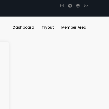
Dashboard
Tryout
Member Area