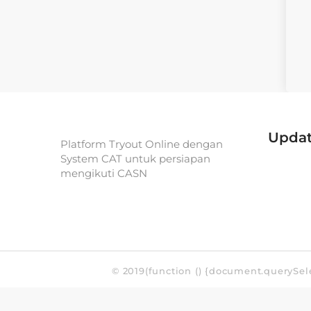
Updat
Platform Tryout Online dengan
System CAT untuk persiapan
mengikuti CASN
©
2019
(function () {document.querySele