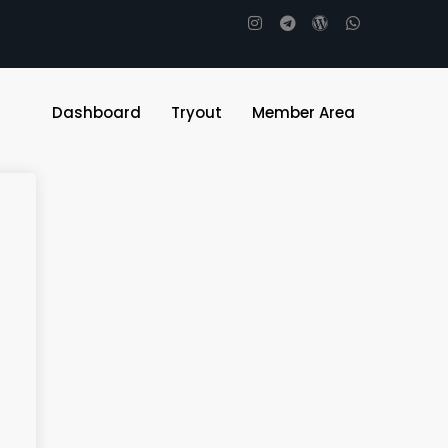
Dashboard
Tryout
Member Area