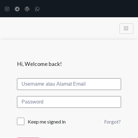
Hi, Welcome back!
Forgot?
Keep me signed in