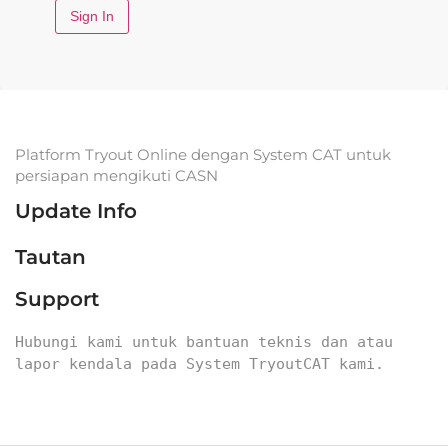
Sign In
Platform Tryout Online dengan System CAT untuk
persiapan mengikuti CASN
Update Info
Tautan
Support
Hubungi kami untuk bantuan teknis dan atau 
lapor kendala pada System TryoutCAT kami.