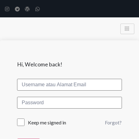
Hi, Welcome back!
Forgot?
Keep me signed in