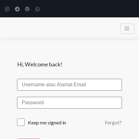
Hi, Welcome back!
Forgot?
Keep me signed in