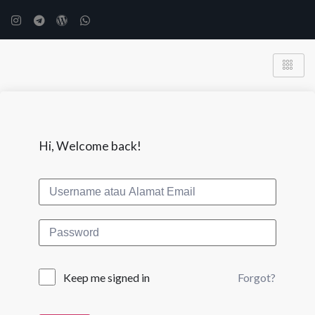
Hi, Welcome back!
Forgot?
Keep me signed in