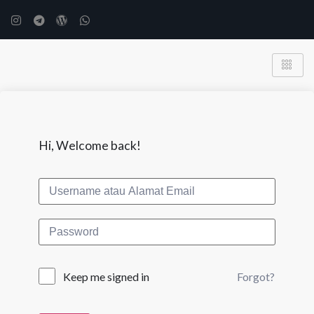
Hi, Welcome back!
Forgot?
Keep me signed in