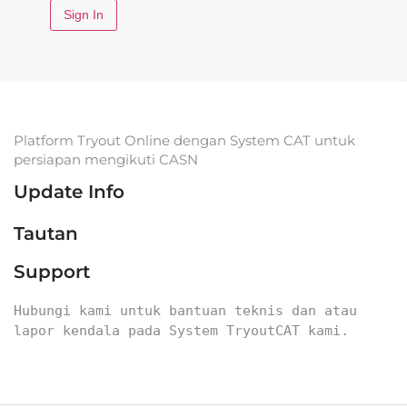
Sign In
Platform Tryout Online dengan System CAT untuk
persiapan mengikuti CASN
Update Info
Tautan
Support
Hubungi kami untuk bantuan teknis dan atau 
lapor kendala pada System TryoutCAT kami.