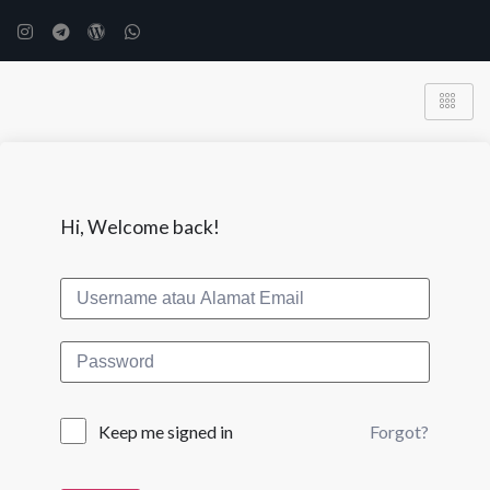
Hi, Welcome back!
Forgot?
Keep me signed in