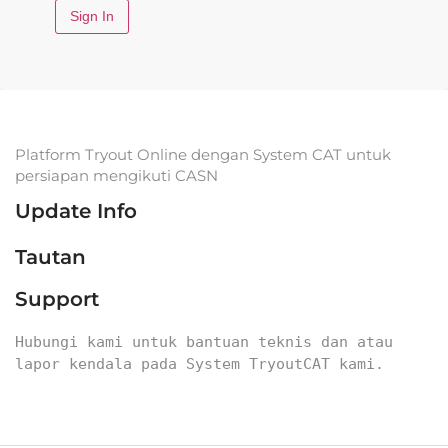
Sign In
Platform Tryout Online dengan System CAT untuk
persiapan mengikuti CASN
Update Info
Tautan
Support
Hubungi kami untuk bantuan teknis dan atau 
lapor kendala pada System TryoutCAT kami.