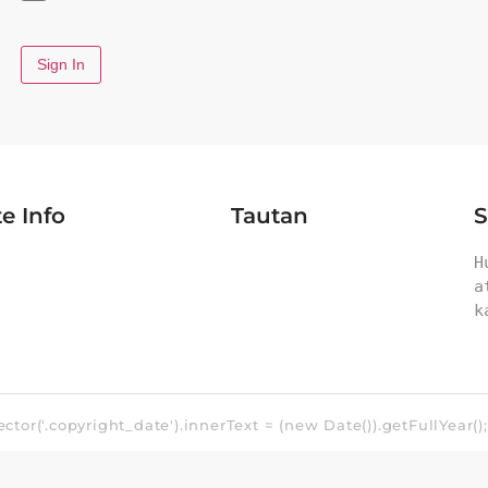
Sign In
e Info
Tautan
S
H
a
k
ctor('.copyright_date').innerText = (new Date()).getFullYear(