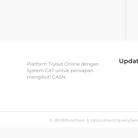
Updat
Platform Tryout Online dengan
System CAT untuk persiapan
mengikuti CASN
©
2019
(function () {document.querySele