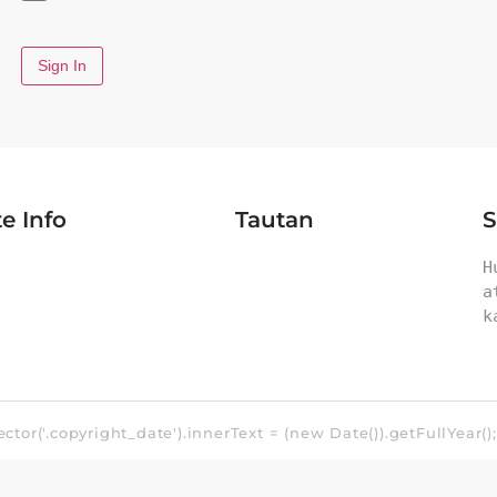
Sign In
e Info
Tautan
S
H
a
k
ctor('.copyright_date').innerText = (new Date()).getFullYear(