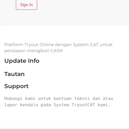
Sign In
Platform Tryout Online dengan System CAT untuk
persiapan mengikuti CASN
Update Info
Tautan
Support
Hubungi kami untuk bantuan teknis dan atau 
lapor kendala pada System TryoutCAT kami.