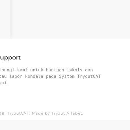
upport
ubungi kami untuk bantuan teknis dan 
tau lapor kendala pada System TryoutCAT 
ami.
);})() TryoutCAT. Made by
Tryout Alfabet
.