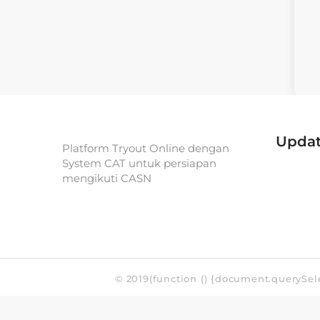
Updat
Platform Tryout Online dengan
System CAT untuk persiapan
mengikuti CASN
©
2019
(function () {document.querySele