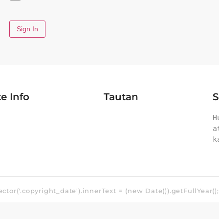
Sign In
e Info
Tautan
S
H
a
k
ctor('.copyright_date').innerText = (new Date()).getFullYear(