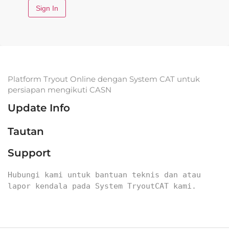
Sign In
Platform Tryout Online dengan System CAT untuk
persiapan mengikuti CASN
Update Info
Tautan
Support
Hubungi kami untuk bantuan teknis dan atau 
lapor kendala pada System TryoutCAT kami.