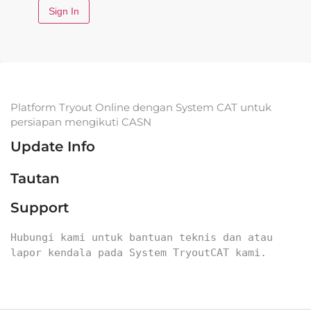
Sign In
Platform Tryout Online dengan System CAT untuk
persiapan mengikuti CASN
Update Info
Tautan
Support
Hubungi kami untuk bantuan teknis dan atau 
lapor kendala pada System TryoutCAT kami.