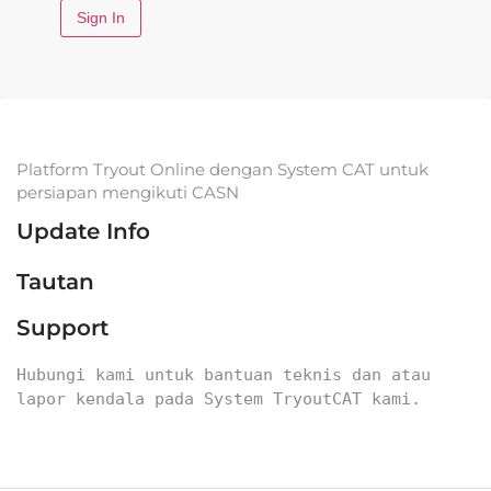
Sign In
Platform Tryout Online dengan System CAT untuk
persiapan mengikuti CASN
Update Info
Tautan
Support
Hubungi kami untuk bantuan teknis dan atau 
lapor kendala pada System TryoutCAT kami.