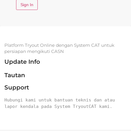
Sign In
Platform Tryout Online dengan System CAT untuk
persiapan mengikuti CASN
Update Info
Tautan
Support
Hubungi kami untuk bantuan teknis dan atau 
lapor kendala pada System TryoutCAT kami.