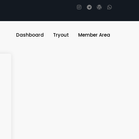
Dashboard
Tryout
Member Area