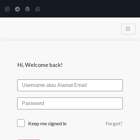
Hi, Welcome back!
Forgot?
Keep me signed in