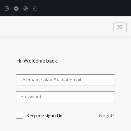
Hi, Welcome back!
Forgot?
Keep me signed in