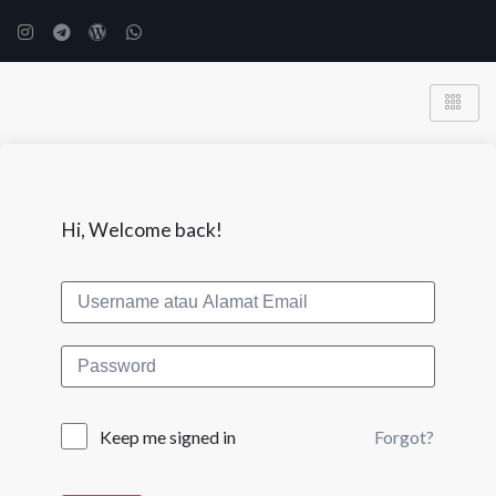
Hi, Welcome back!
Forgot?
Keep me signed in