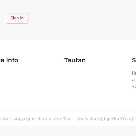
Sign In
e Info
Tautan
S
H
a
k
ctor('.copyright_date').innerText = (new Date()).getFullYear(