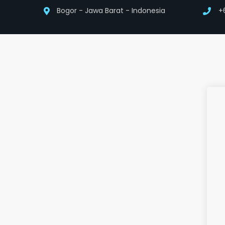
Bogor - Jawa Barat - Indonesia
+