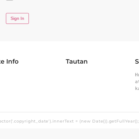
Sign In
e Info
Tautan
S
H
a
k
ctor('.copyright_date').innerText = (new Date()).getFullYear(