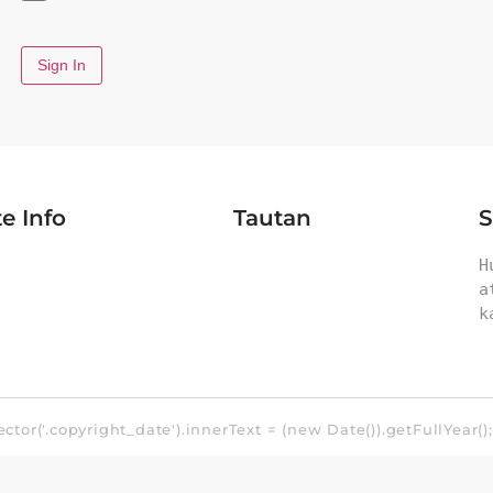
Sign In
e Info
Tautan
S
H
a
k
ctor('.copyright_date').innerText = (new Date()).getFullYear(