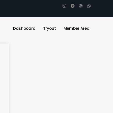
Dashboard
Tryout
Member Area