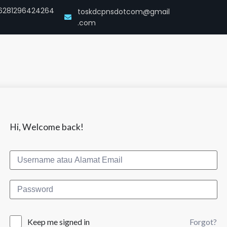
6281296424264
toskdcpnsdotcom@gmail
.com
Hi, Welcome back!
Forgot?
Keep me signed in