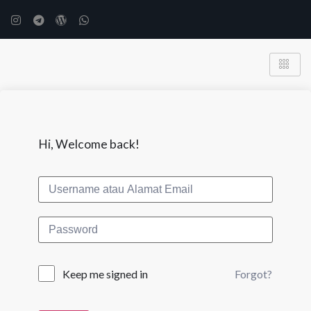
Hi, Welcome back!
Forgot?
Keep me signed in