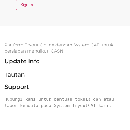
Sign In
Platform Tryout Online dengan System CAT untuk
persiapan mengikuti CASN
Update Info
Tautan
Support
Hubungi kami untuk bantuan teknis dan atau 
lapor kendala pada System TryoutCAT kami.