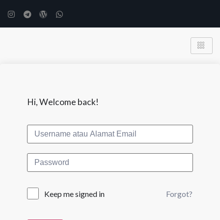
Hi, Welcome back!
Forgot?
Keep me signed in