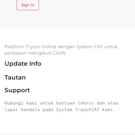
Sign In
Platform Tryout Online dengan System CAT untuk
persiapan mengikuti CASN
Update Info
Tautan
Support
Hubungi kami untuk bantuan teknis dan atau 
lapor kendala pada System TryoutCAT kami.