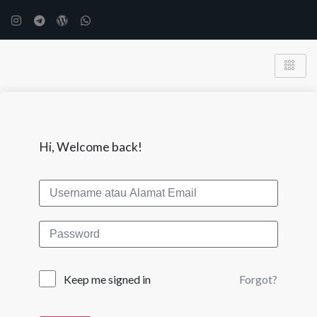
Hi, Welcome back!
Forgot?
Keep me signed in