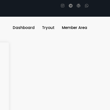
Dashboard
Tryout
Member Area