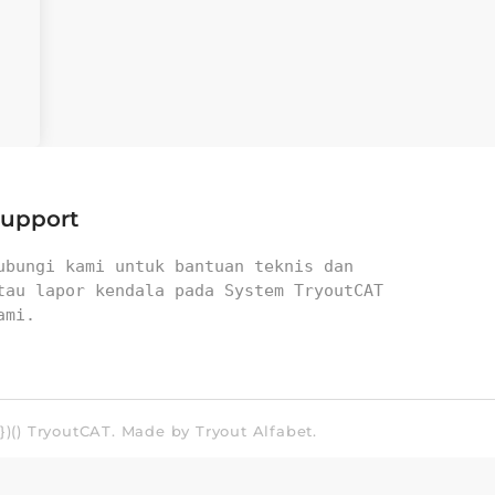
upport
ubungi kami untuk bantuan teknis dan 
tau lapor kendala pada System TryoutCAT 
ami.
);})() TryoutCAT. Made by
Tryout Alfabet
.