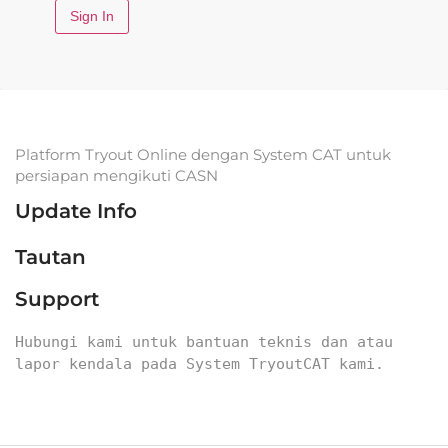
Sign In
Platform Tryout Online dengan System CAT untuk
persiapan mengikuti CASN
Update Info
Tautan
Support
Hubungi kami untuk bantuan teknis dan atau 
lapor kendala pada System TryoutCAT kami.