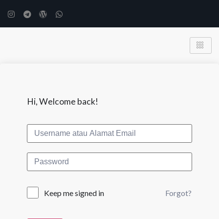
Hi, Welcome back!
Forgot?
Keep me signed in