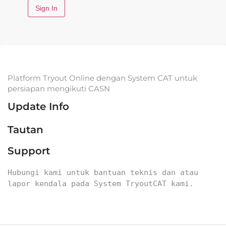
Sign In
Platform Tryout Online dengan System CAT untuk
persiapan mengikuti CASN
Update Info
Tautan
Support
Hubungi kami untuk bantuan teknis dan atau 
lapor kendala pada System TryoutCAT kami.