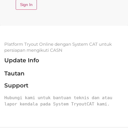
Sign In
Platform Tryout Online dengan System CAT untuk
persiapan mengikuti CASN
Update Info
Tautan
Support
Hubungi kami untuk bantuan teknis dan atau 
lapor kendala pada System TryoutCAT kami.