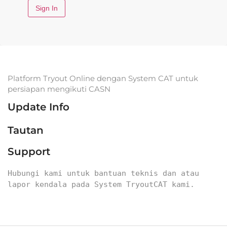
Sign In
Platform Tryout Online dengan System CAT untuk
persiapan mengikuti CASN
Update Info
Tautan
Support
Hubungi kami untuk bantuan teknis dan atau 
lapor kendala pada System TryoutCAT kami.