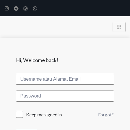
Hi, Welcome back!
Forgot?
Keep me signed in