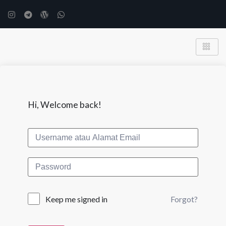
Hi, Welcome back!
Forgot?
Keep me signed in