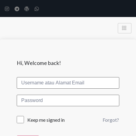
Hi, Welcome back!
Forgot?
Keep me signed in