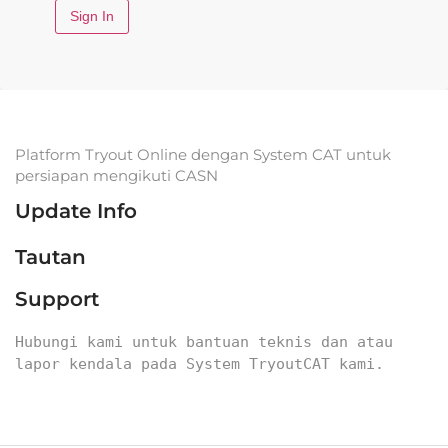
Sign In
Platform Tryout Online dengan System CAT untuk
persiapan mengikuti CASN
Update Info
Tautan
Support
Hubungi kami untuk bantuan teknis dan atau 
lapor kendala pada System TryoutCAT kami.