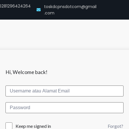
6281296424264
toskdcpnsdotcom@gmail
.com
Hi, Welcome back!
Forgot?
Keep me signed in