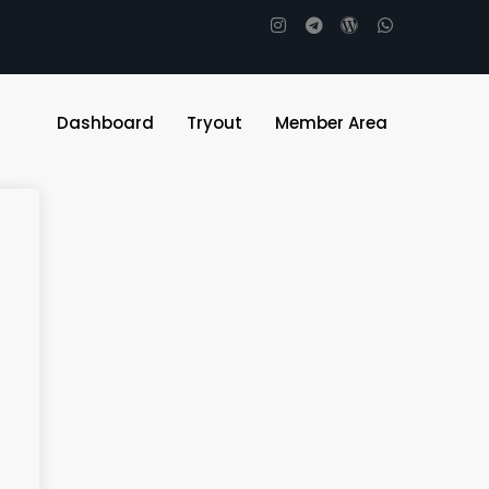
Dashboard
Tryout
Member Area