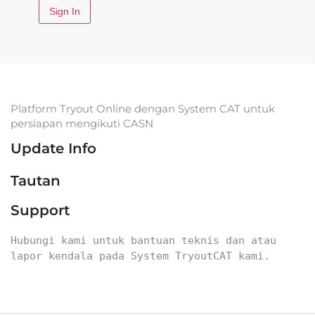
Sign In
Platform Tryout Online dengan System CAT untuk
persiapan mengikuti CASN
Update Info
Tautan
Support
Hubungi kami untuk bantuan teknis dan atau 
lapor kendala pada System TryoutCAT kami.