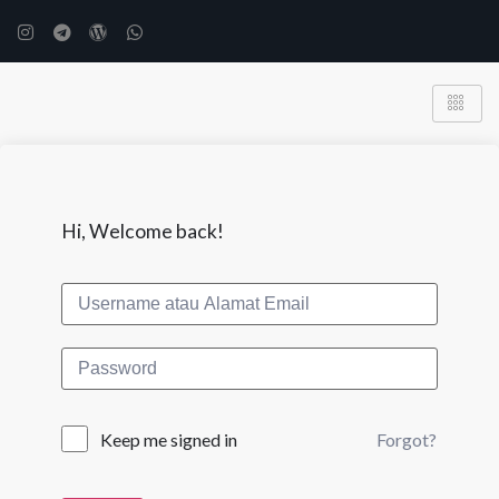
Hi, Welcome back!
Forgot?
Keep me signed in