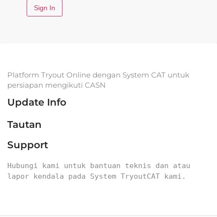
Sign In
Platform Tryout Online dengan System CAT untuk
persiapan mengikuti CASN
Update Info
Tautan
Support
Hubungi kami untuk bantuan teknis dan atau 
lapor kendala pada System TryoutCAT kami.