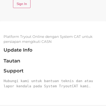
Sign In
Platform Tryout Online dengan System CAT untuk
persiapan mengikuti CASN
Update Info
Tautan
Support
Hubungi kami untuk bantuan teknis dan atau 
lapor kendala pada System TryoutCAT kami.