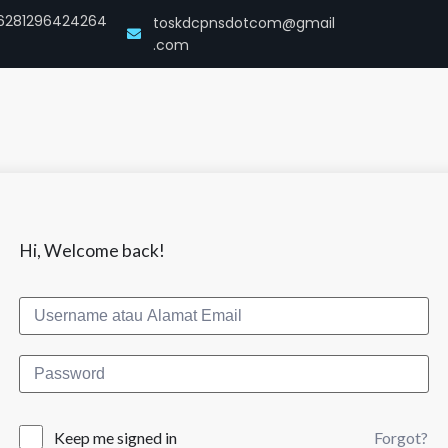
6281296424264
toskdcpnsdotcom@gmail
.com
Hi, Welcome back!
Forgot?
Keep me signed in