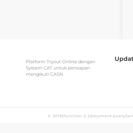
Updat
Platform Tryout Online dengan
System CAT untuk persiapan
mengikuti CASN
©
2019
(function () {document.querySele