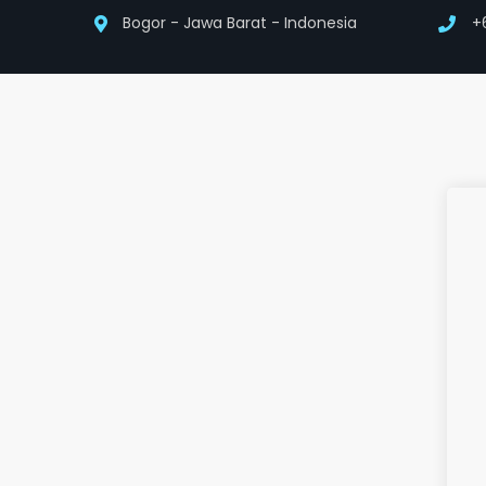
Bogor - Jawa Barat - Indonesia
+