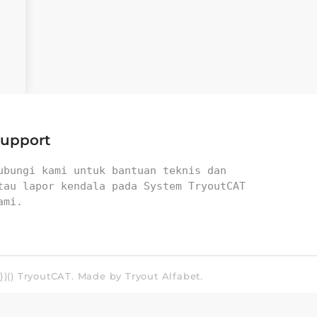
upport
ubungi kami untuk bantuan teknis dan 
tau lapor kendala pada System TryoutCAT 
ami.
);})() TryoutCAT. Made by
Tryout Alfabet
.