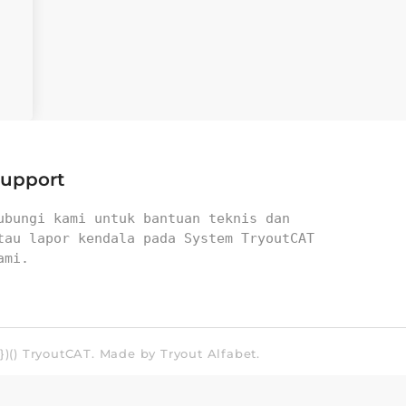
upport
ubungi kami untuk bantuan teknis dan 
tau lapor kendala pada System TryoutCAT 
ami.
);})() TryoutCAT. Made by
Tryout Alfabet
.