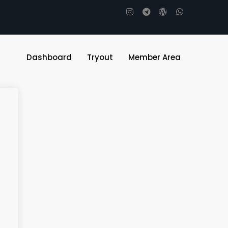
Dashboard
Tryout
Member Area