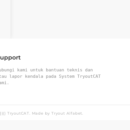
upport
ubungi kami untuk bantuan teknis dan 
tau lapor kendala pada System TryoutCAT 
ami.
);})() TryoutCAT. Made by
Tryout Alfabet
.