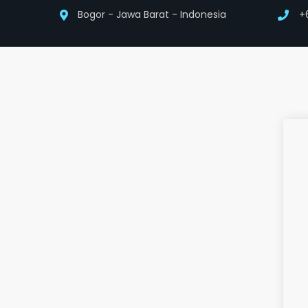
Bogor - Jawa Barat - Indonesia
+