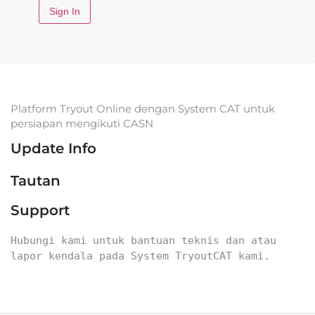
Sign In
Platform Tryout Online dengan System CAT untuk
persiapan mengikuti CASN
Update Info
Tautan
Support
Hubungi kami untuk bantuan teknis dan atau 
lapor kendala pada System TryoutCAT kami.